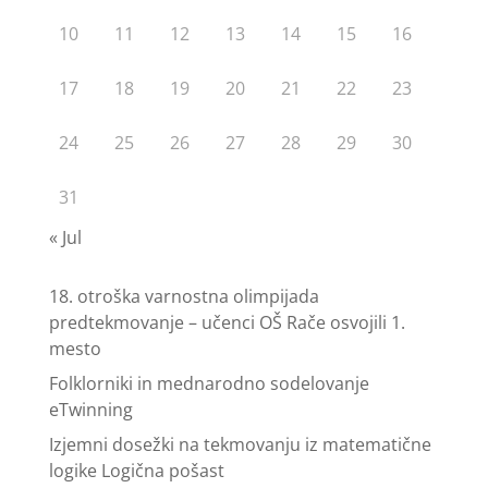
10
11
12
13
14
15
16
17
18
19
20
21
22
23
24
25
26
27
28
29
30
31
« Jul
18. otroška varnostna olimpijada
predtekmovanje – učenci OŠ Rače osvojili 1.
mesto
Folklorniki in mednarodno sodelovanje
eTwinning
Izjemni dosežki na tekmovanju iz matematične
logike Logična pošast