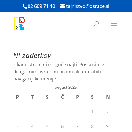
Skoči
02 609 71 10
tajnistvo@osrace.si
na
vsebino
Ni zadetkov
Iskane strani ni mogoče najti. Poskusite z
drugačnimi iskalnim nizom ali uporabite
navigacijske menije.
avgust 2026
P
T
S
Č
P
S
N
1
2
3
4
5
6
7
8
9