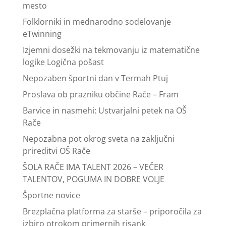
mesto
Folklorniki in mednarodno sodelovanje
eTwinning
Izjemni dosežki na tekmovanju iz matematične
logike Logična pošast
Nepozaben športni dan v Termah Ptuj
Proslava ob prazniku občine Rače – Fram
Barvice in nasmehi: Ustvarjalni petek na OŠ
Rače
Nepozabna pot okrog sveta na zaključni
prireditvi OŠ Rače
ŠOLA RAČE IMA TALENT 2026 – VEČER
TALENTOV, POGUMA IN DOBRE VOLJE
Športne novice
Brezplačna platforma za starše – priporočila za
izbiro otrokom primernih risank