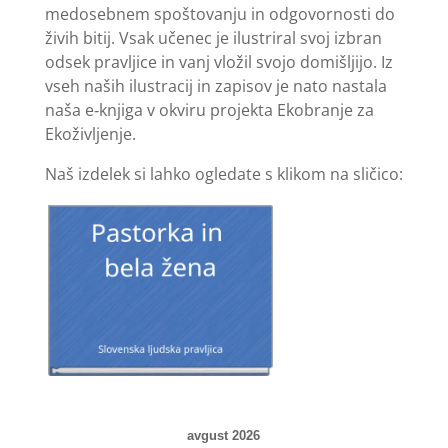
medosebnem spoštovanju in odgovornosti do
živih bitij. Vsak učenec je ilustriral svoj izbran
odsek pravljice in vanj vložil svojo domišljijo. Iz
vseh naših ilustracij in zapisov je nato nastala
naša e‑knjiga v okviru projekta Ekobranje za
Ekoživljenje.
Naš izdelek si lahko ogledate s klikom na sličico:
avgust 2026