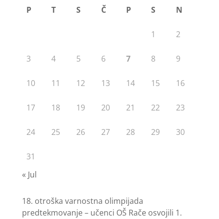
P
T
S
Č
P
S
N
1
2
3
4
5
6
7
8
9
10
11
12
13
14
15
16
17
18
19
20
21
22
23
24
25
26
27
28
29
30
31
« Jul
18. otroška varnostna olimpijada
predtekmovanje – učenci OŠ Rače osvojili 1.