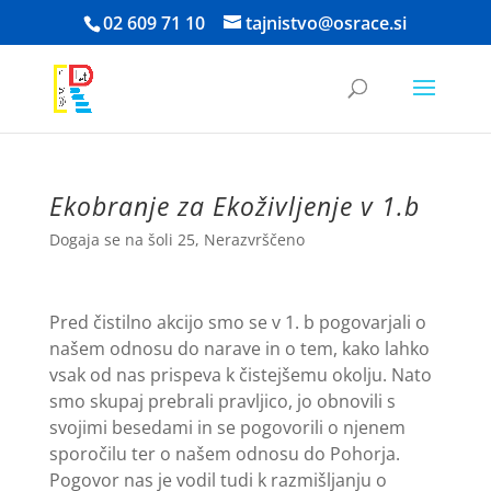
Skoči
02 609 71 10
tajnistvo@osrace.si
na
vsebino
Ekobranje za Ekoživljenje v 1.b
Dogaja se na šoli 25
,
Nerazvrščeno
Pred čistilno akcijo smo se v 1. b pogovarjali o
našem odnosu do narave in o tem, kako lahko
vsak od nas prispeva k čistejšemu okolju. Nato
smo skupaj prebrali pravljico, jo obnovili s
svojimi besedami in se pogovorili o njenem
sporočilu ter o našem odnosu do Pohorja.
Pogovor nas je vodil tudi k razmišljanju o