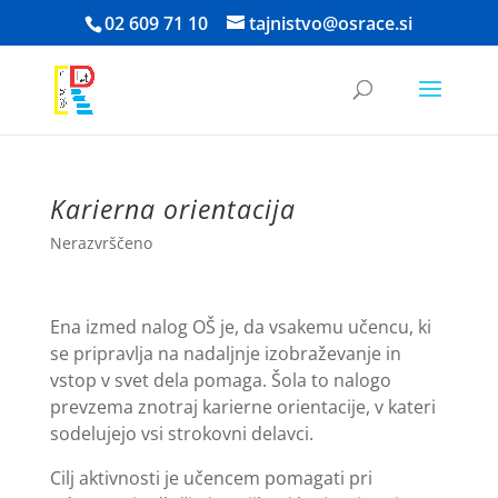
Skoči
02 609 71 10
tajnistvo@osrace.si
na
vsebino
Karierna orientacija
Nerazvrščeno
Ena izmed nalog OŠ je, da vsakemu učencu, ki
se pripravlja na nadaljnje izobraževanje in
vstop v svet dela pomaga. Šola to nalogo
prevzema znotraj karierne orientacije, v kateri
sodelujejo vsi strokovni delavci.
Cilj aktivnosti je učencem pomagati pri