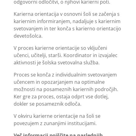
odgovorni odločitvi, o njihovi karierni poti.
Karierna orientacija v osnovni šoli se začenja s
kariernim informiranjem, nadaljuje s kariernim
svetovanjem in ter konča s karierno orientacijo
devetošolca.
V proces karierne orientacije so vključeni
učenci, učitelji, starši. Koordinator in izvajalec
aktivnosti je šolska svetovalna služba.
Proces se konča z individualnim svetovanjem
učencem in opozarjanjem na optimalne
možnosti na posameznih kariernih področjih.
Ker gre za proces, ostaja odprt vse dotlej,
dokler se posameznik odloča.
V okviru karierne orientacije na šoli se
povezujem z zunanjimi institucijami.
Več informacij poiščite na naslednjih