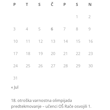
P
T
S
Č
P
S
N
1
2
3
4
5
6
7
8
9
10
11
12
13
14
15
16
17
18
19
20
21
22
23
24
25
26
27
28
29
30
31
« Jul
18. otroška varnostna olimpijada
predtekmovanje – učenci OŠ Rače osvojili 1.