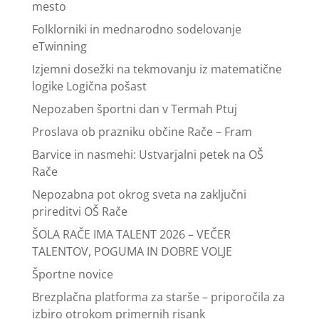
mesto
Folklorniki in mednarodno sodelovanje
eTwinning
Izjemni dosežki na tekmovanju iz matematične
logike Logična pošast
Nepozaben športni dan v Termah Ptuj
Proslava ob prazniku občine Rače – Fram
Barvice in nasmehi: Ustvarjalni petek na OŠ
Rače
Nepozabna pot okrog sveta na zaključni
prireditvi OŠ Rače
ŠOLA RAČE IMA TALENT 2026 – VEČER
TALENTOV, POGUMA IN DOBRE VOLJE
Športne novice
Brezplačna platforma za starše – priporočila za
izbiro otrokom primernih risank