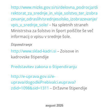
http://www.mizks.gov.si/si/delovna_podrocja/di
rektorat_za_srednje_in_visje_solstvo_ter_izobra
zevanje_odraslih/srednjesolsko_izobrazevanje/
vpis_v_srednje_sole/
– Na spletnih straneh
Ministrstva za šolstvo in šport poiščite še več
informacij o vpisu v srednje šole.
Štipendiranje
http://www.sklad-kadri.si
– Zoisove in
kadrovske štipendije
Predstavitev zakona o štipendiranju
http://e-uprava.gov.si/e-
uprava/dogodkiPrebivalci.euprava?
zdid=1098&sid=1311
– Državne štipendije
avgust 2026