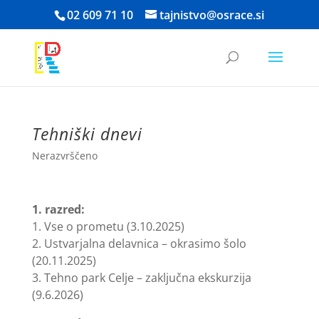
Skoči
02 609 71 10
tajnistvo@osrace.si
na
vsebino
Tehniški dnevi
Nerazvrščeno
1. razred:
1. Vse o prometu (3.10.2025)
2. Ustvarjalna delavnica – okrasimo šolo
(20.11.2025)
3. Tehno park Celje – zaključna ekskurzija
(9.6.2026)