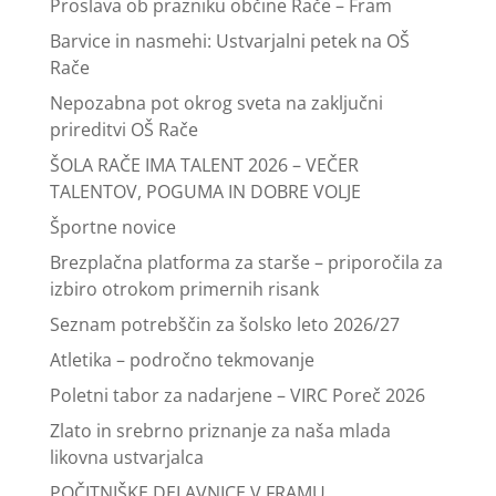
Proslava ob prazniku občine Rače – Fram
Barvice in nasmehi: Ustvarjalni petek na OŠ
Rače
Nepozabna pot okrog sveta na zaključni
prireditvi OŠ Rače
ŠOLA RAČE IMA TALENT 2026 – VEČER
TALENTOV, POGUMA IN DOBRE VOLJE
Športne novice
Brezplačna platforma za starše – priporočila za
izbiro otrokom primernih risank
Seznam potrebščin za šolsko leto 2026/27
Atletika – področno tekmovanje
Poletni tabor za nadarjene – VIRC Poreč 2026
Zlato in srebrno priznanje za naša mlada
likovna ustvarjalca
POČITNIŠKE DELAVNICE V FRAMU