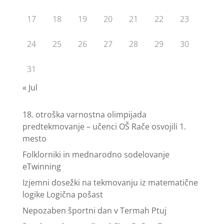
17
18
19
20
21
22
23
24
25
26
27
28
29
30
31
« Jul
18. otroška varnostna olimpijada
predtekmovanje – učenci OŠ Rače osvojili 1.
mesto
Folklorniki in mednarodno sodelovanje
eTwinning
Izjemni dosežki na tekmovanju iz matematične
logike Logična pošast
Nepozaben športni dan v Termah Ptuj