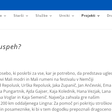
je
Starši
Službe
Urniki
Projekti
Dr
 uspeh?
osebo, ki poskrbi za vse, kar je potrebno, da predstava ugle
vi Mali modri in Mali rumeni na festivalu v Nemčiji
d Repolusk, Urška Repolusk, Jaka Zupanič, Jan Ančevski, Ema
ka Pungartnik, Ajda Gajser, Kaja Kolednik, Hana Vezjak, Lana
na Voglar in Kaja Semenič. Največja zahvala gre našim
1200 km oddaljenega Lingna: Za pomoč pri pokritju stroškov
tja in posameznike, ki bi v tem dogodku prepoznali dragoceno