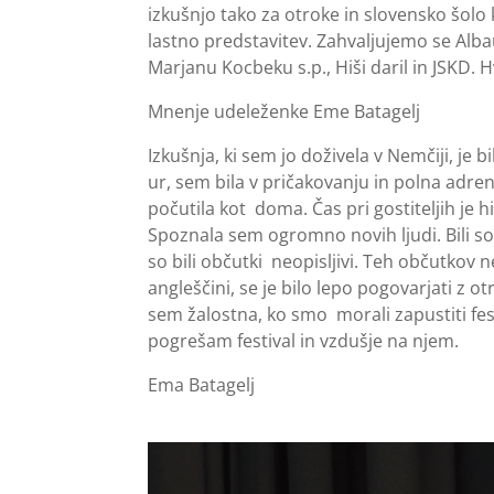
izkušnjo tako za otroke in slovensko šolo
lastno predstavitev. Zahvaljujemo se Albau
Marjanu Kocbeku s.p., Hiši daril in JSKD. 
Mnenje udeleženke Eme Batagelj
Izkušnja, ki sem jo doživela v Nemčiji, je
ur, sem bila v pričakovanju in polna adren
počutila kot doma. Čas pri gostiteljih je 
Spoznala sem ogromno novih ljudi. Bili so 
so bili občutki neopisljivi. Teh občutkov 
angleščini, se je bilo lepo pogovarjati z otr
sem žalostna, ko smo morali zapustiti fest
pogrešam festival in vzdušje na njem.
Ema Batagelj