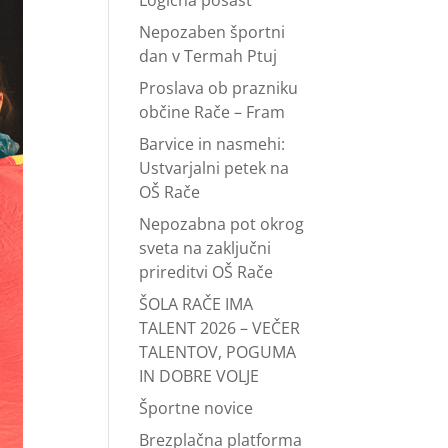
Logična pošast
Nepozaben športni
dan v Termah Ptuj
Proslava ob prazniku
občine Rače – Fram
Barvice in nasmehi:
Ustvarjalni petek na
OŠ Rače
Nepozabna pot okrog
sveta na zaključni
prireditvi OŠ Rače
ŠOLA RAČE IMA
TALENT 2026 – VEČER
TALENTOV, POGUMA
IN DOBRE VOLJE
Športne novice
Brezplačna platforma