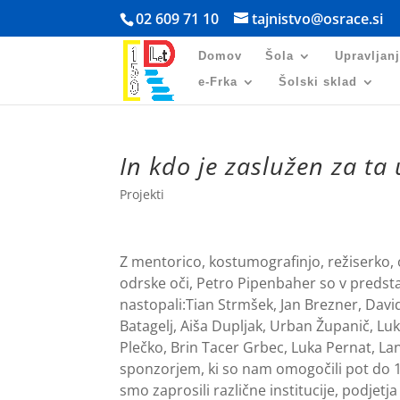
Skoči
02 609 71 10
tajnistvo@osrace.si
na
vsebino
Domov
Šola
Upravljan
e-Frka
Šolski sklad
In kdo je zaslužen za ta
Projekti
Z mentorico, kostumografinjo, režiserko, 
odrske oči, Petro Pipenbaher so v predsta
nastopali:Tian Strmšek, Jan Brezner, Davi
Batagelj, Aiša Dupljak, Urban Županič, Lu
Plečko, Brin Tacer Grbec, Luka Pernat, La
sponzorjem, ki so nam omogočili pot do 
smo zaprosili različne institucije, podje