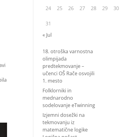
24
25
26
27
28
29
30
31
« Jul
t
18. otroška varnostna
olimpijada
avi
predtekmovanje –
učenci OŠ Rače osvojili
bila
1. mesto
Folklorniki in
mednarodno
sodelovanje eTwinning
Izjemni dosežki na
tekmovanju iz
matematične logike