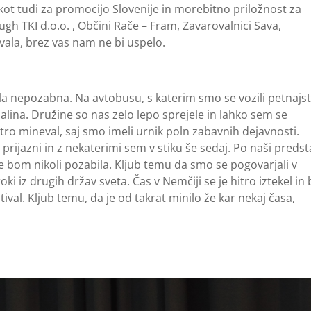
 kot tudi za promocijo Slovenije in morebitno priložnost za
gh TKI d.o.o. , Občini Rače – Fram, Zavarovalnici Sava,
Hvala, brez vas nam ne bi uspelo.
 bila nepozabna. Na avtobusu, s katerim smo se vozili petnajs
alina. Družine so nas zelo lepo sprejele in lahko sem se
hitro mineval, saj smo imeli urnik poln zabavnih dejavnosti.
prijazni in z nekaterimi sem v stiku še sedaj. Po naši predst
ne bom nikoli pozabila. Kljub temu da smo se pogovarjali v
oki iz drugih držav sveta. Čas v Nemčiji se je hitro iztekel in 
ival. Kljub temu, da je od takrat minilo že kar nekaj časa,