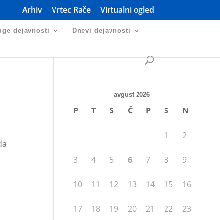
Arhiv
Vrtec Rače
Virtualni ogled
uge dejavnosti
Dnevi dejavnosti
avgust 2026
P
T
S
Č
P
S
N
1
2
da
3
4
5
6
7
8
9
10
11
12
13
14
15
16
17
18
19
20
21
22
23