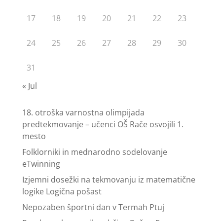
17
18
19
20
21
22
23
24
25
26
27
28
29
30
31
« Jul
18. otroška varnostna olimpijada
predtekmovanje – učenci OŠ Rače osvojili 1.
mesto
Folklorniki in mednarodno sodelovanje
eTwinning
Izjemni dosežki na tekmovanju iz matematične
logike Logična pošast
Nepozaben športni dan v Termah Ptuj