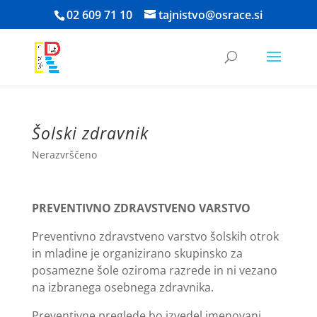
Skoči
02 609 71 10
tajnistvo@osrace.si
na
vsebino
Šolski zdravnik
Nerazvrščeno
PREVENTIVNO ZDRAVSTVENO VARSTVO
Preventivno zdravstveno varstvo šolskih otrok
in mladine je organizirano skupinsko za
posamezne šole oziroma razrede in ni vezano
na izbranega osebnega zdravnika.
Preventivne preglede bo izvedel imenovani