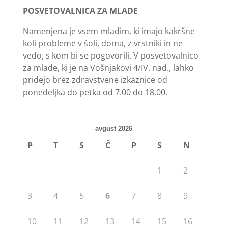
POSVETOVALNICA ZA MLADE
Namenjena je vsem mladim, ki imajo kakršne
koli probleme v šoli, doma, z vrstniki in ne
vedo, s kom bi se pogovorili. V posvetovalnico
za mlade, ki je na Vošnjakovi 4/IV. nad., lahko
pridejo brez zdravstvene izkaznice od
ponedeljka do petka od 7.00 do 18.00.
avgust 2026
P
T
S
Č
P
S
N
1
2
3
4
5
6
7
8
9
10
11
12
13
14
15
16