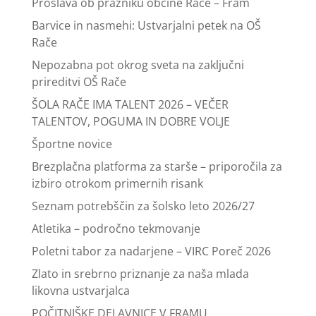
Proslava ob prazniku občine Rače – Fram
Barvice in nasmehi: Ustvarjalni petek na OŠ
Rače
Nepozabna pot okrog sveta na zaključni
prireditvi OŠ Rače
ŠOLA RAČE IMA TALENT 2026 – VEČER
TALENTOV, POGUMA IN DOBRE VOLJE
Športne novice
Brezplačna platforma za starše – priporočila za
izbiro otrokom primernih risank
Seznam potrebščin za šolsko leto 2026/27
Atletika – področno tekmovanje
Poletni tabor za nadarjene – VIRC Poreč 2026
Zlato in srebrno priznanje za naša mlada
likovna ustvarjalca
POČITNIŠKE DELAVNICE V FRAMU