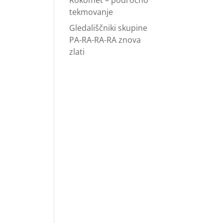
Rokomet – področno
tekmovanje
Gledališčniki skupine
PA-RA-RA-RA znova
zlati