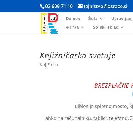
Skoči
02 609 71 10
tajnistvo@osrace.si
na
vsebino
Domov
Šola
Upravljan
e-Frka
Šolski sklad
Knjižničarka svetuje
Knjižnica
BREZPLAČNE 
Biblos je spletno mesto, kj
lahko na računalniku, tablici, telefonu. 