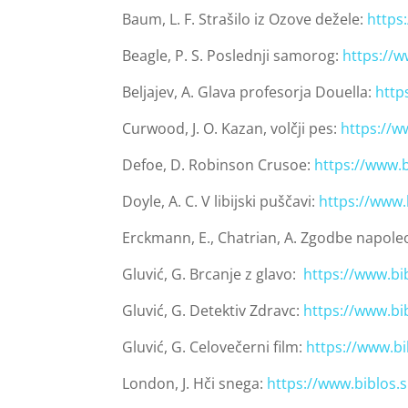
Baum, L. F. Strašilo iz Ozove dežele:
https
Beagle, P. S. Poslednji samorog:
https://
Beljajev, A. Glava profesorja Douella:
http
Curwood, J. O. Kazan, volčji pes:
https://w
Defoe, D. Robinson Crusoe:
https://www.
Doyle, A. C. V libijski puščavi:
https://www.
Erckmann, E., Chatrian, A. Zgodbe napol
Gluvić, G. Brcanje z glavo:
https://www.bi
Gluvić, G. Detektiv Zdravc:
https://www.bi
Gluvić, G. Celovečerni film:
https://www.b
London, J. Hči snega:
https://www.biblos.