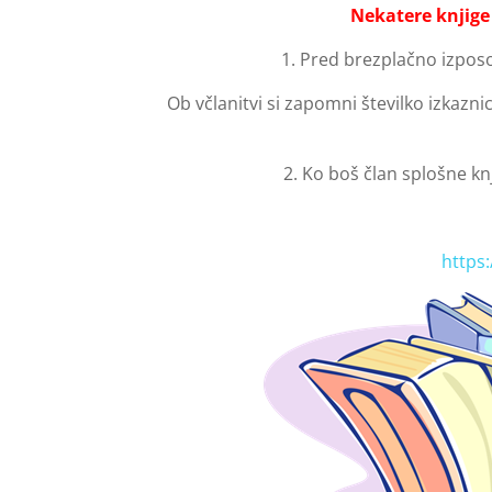
Nekatere knjig
1. Pred brezplačno izposo
Ob včlanitvi si zapomni številko izkaznic
2. Ko boš član splošne kn
https: