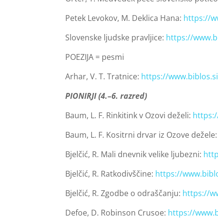
Petek Levokov, M. Deklica Hana:
https://
Slovenske ljudske pravljice:
https://www.b
POEZIJA = pesmi
Arhar, V. T. Tratnice:
https://www.biblos.
PIONIRJI (4.–6. razred)
Baum, L. F. Rinkitink v Ozovi deželi:
https:
Baum, L. F. Kositrni drvar iz Ozove dežele
Bjelčić, R. Mali dnevnik velike ljubezni:
htt
Bjelčić, R. Ratkodivščine:
https://www.bibl
Bjelčić, R. Zgodbe o odraščanju:
https://w
Defoe, D. Robinson Crusoe:
https://www.