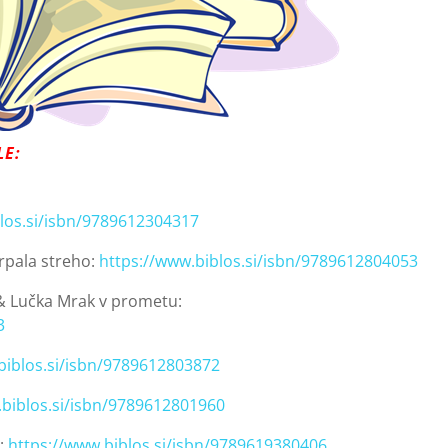
LE:
blos.si/isbn/9789612304317
krpala streho:
https://www.biblos.si/isbn/9789612804053
 & Lučka Mrak v prometu:
3
biblos.si/isbn/9789612803872
.biblos.si/isbn/9789612801960
o:
https://www.biblos.si/isbn/9789619380406