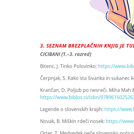
3. SEZNAM BREZPLAČNIH KNJIG JE TU
CICIBANI (1.–3. razred)
Bitenc, J. Tinko Polovinko:
https://www.bi
Čerpnjak, S. Kako sta šivanka in sukanec 
Krančan, D. Poljub po nesreči. Miha Mah
https://www.biblos.si/isbn/978961602526
Legende o slovenskih krajih:
https://www.
Novak, B. Miškin rdeči nosek:
https://www
Orter, T. Medvedek peče slovensko potic