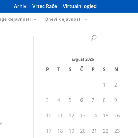
Arhiv
Vrtec Rače
Virtualni ogled
uge dejavnosti
Dnevi dejavnosti
avgust 2026
P
T
S
Č
P
S
N
1
2
3
4
5
6
7
8
9
10
11
12
13
14
15
16
ca
17
18
19
20
21
22
23