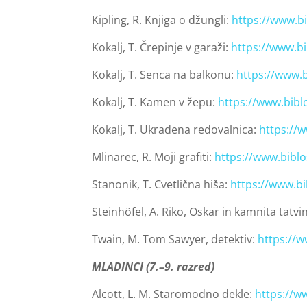
Kipling, R. Knjiga o džungli:
https://www.b
Kokalj, T. Črepinje v garaži:
https://www.b
Kokalj, T. Senca na balkonu:
https://www.
Kokalj, T. Kamen v žepu:
https://www.bibl
Kokalj, T. Ukradena redovalnica:
https://
Mlinarec, R. Moji grafiti:
https://www.bibl
Stanonik, T. Cvetlična hiša:
https://www.b
Steinhöfel, A. Riko, Oskar in kamnita tatvi
Twain, M. Tom Sawyer, detektiv:
https://
MLADINCI (7.–9. razred)
Alcott, L. M. Staromodno dekle:
https://w