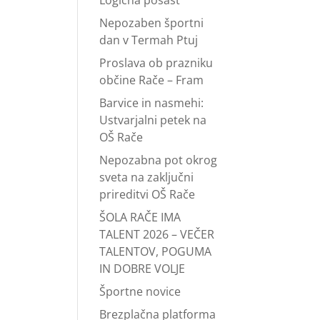
Logična pošast
Nepozaben športni
dan v Termah Ptuj
Proslava ob prazniku
občine Rače – Fram
Barvice in nasmehi:
Ustvarjalni petek na
OŠ Rače
Nepozabna pot okrog
sveta na zaključni
prireditvi OŠ Rače
ŠOLA RAČE IMA
TALENT 2026 – VEČER
TALENTOV, POGUMA
IN DOBRE VOLJE
Športne novice
Brezplačna platforma