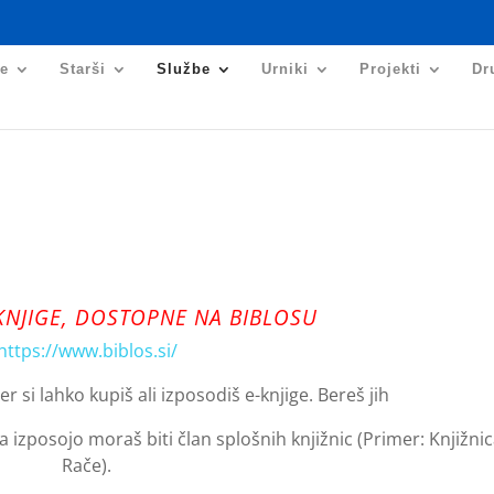
je
Starši
Službe
Urniki
Projekti
Dr
KNJIGE, DOSTOPNE NA BIBLOSU
https://www.biblos.si/
er si lahko kupiš ali izposodiš e-knjige. Bereš jih
Za izposojo moraš biti član splošnih knjižnic (Primer: Knjižni
Rače).