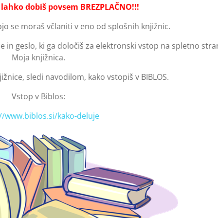
e lahko dobiš povsem BREZPLAČNO!!!
jo se moraš včlaniti v eno od splošnih knjižnic.
e in geslo, ki ga določiš za elektronski vstop na spletno stra
Moja knjižnica.
jižnice, sledi navodilom, kako vstopiš v BIBLOS.
Vstop v Biblos:
//www.biblos.si/kako-deluje