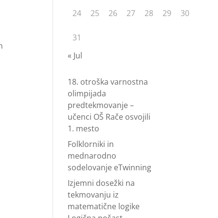
24
25
26
27
28
29
30
31
n
« Jul
18. otroška varnostna
olimpijada
predtekmovanje –
učenci OŠ Rače osvojili
1. mesto
Folklorniki in
mednarodno
sodelovanje eTwinning
Izjemni dosežki na
tekmovanju iz
matematične logike