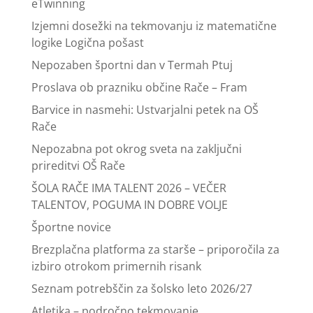
eTwinning
Izjemni dosežki na tekmovanju iz matematične
logike Logična pošast
Nepozaben športni dan v Termah Ptuj
Proslava ob prazniku občine Rače – Fram
Barvice in nasmehi: Ustvarjalni petek na OŠ
Rače
Nepozabna pot okrog sveta na zaključni
prireditvi OŠ Rače
ŠOLA RAČE IMA TALENT 2026 – VEČER
TALENTOV, POGUMA IN DOBRE VOLJE
Športne novice
Brezplačna platforma za starše – priporočila za
izbiro otrokom primernih risank
Seznam potrebščin za šolsko leto 2026/27
Atletika – področno tekmovanje