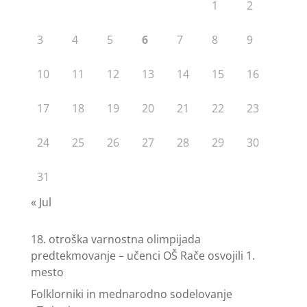
1
2
3
4
5
6
7
8
9
10
11
12
13
14
15
16
17
18
19
20
21
22
23
24
25
26
27
28
29
30
31
« Jul
18. otroška varnostna olimpijada
predtekmovanje – učenci OŠ Rače osvojili 1.
mesto
Folklorniki in mednarodno sodelovanje