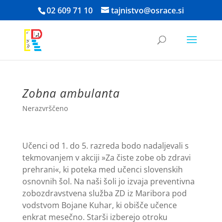
Skoči
02 609 71 10
tajnistvo@osrace.si
na
vsebino
Zobna ambulanta
Nerazvrščeno
Učenci od 1. do 5. razreda bodo nadaljevali s
tekmovanjem v akciji »Za čiste zobe ob zdravi
prehrani«, ki poteka med učenci slovenskih
osnovnih šol. Na naši šoli jo izvaja preventivna
zobozdravstvena služba ZD iz Maribora pod
vodstvom Bojane Kuhar, ki obišče učence
enkrat mesečno. Starši izberejo otroku